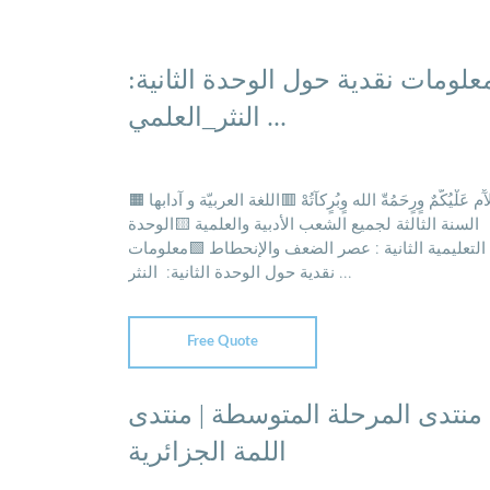
معلومات نقدية حول الوحدة الثانية
النثر_العلمي ...
َلآْم عَلْيُكّمٌ وٍرٍحَمُةّ الله وٍبُرٍكآتُهْ 🟥اللغة العربيّة و آدابها
السنة الثالثة لجميع الشعب الأدبية والعلمية 🟨الوحدة
التعليمية الثانية : عصر الضعف والإنحطاط 🟩معلومات
نقدية حول الوحدة الثانية: ️ النثر ...
Free Quote
منتدى المرحلة المتوسطة | منتدى
اللمة الجزائرية