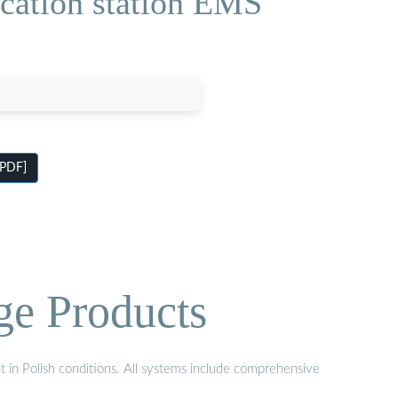
cation station EMS
[PDF]
ge Products
t in Polish conditions. All systems include comprehensive