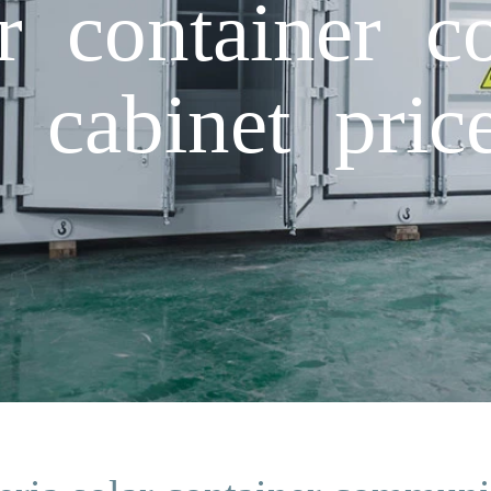
ar container 
 cabinet pric