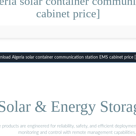
eria solar container communi
cabinet price]
load Algeria solar container communication station EMS cabinet price 
olar & Energy Stora
oducts are engineered for reliability, safety, and efficient deploymen
monitoring and control with remote management capabilities.