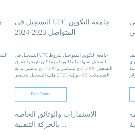
ي
التسجيل في UFC جامعة التكوين
:
المتواصل 2023-2024
شف
التسجيل في UFC جامعة التكوين المتواصل شروط
الس 🟧
ئري
التسجيل: شهادة البكالوريا مهما كان تاريخها حقوق
بة
التسجيل: (5000دج ليسانس و 7000 دج ماستر) بداية
بريد الجزائر
التسجيلات: 06 جويلية 2023 ملف التسجيل لتحضير
شهادة ليسانس وماستر عن بعد: ملف شهادة ليسانس ...
Ba
Free Quote
ة
الاستمارات والوثائق الخاصة
ة
بالحركة التنقلية ...