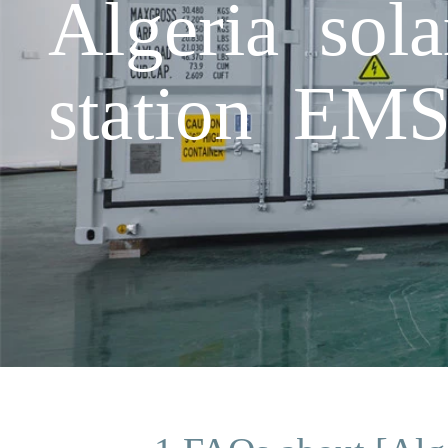
Algeria sol
station EMS