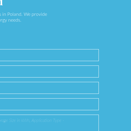
d
s in Poland. We provide
ergy needs.