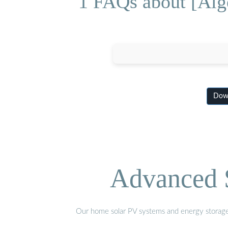
1 FAQs about [Alg
Down
Advanced S
Our home solar PV systems and energy storage pr