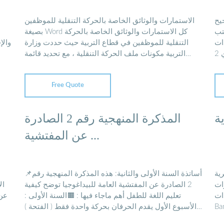
يح
الاستمارات والوثائق الخاصة بالحركة التنقلية للموظفين
تب
بصيغة Word كل الاستمارات والوثائق الخاصة بالحركة
ومستندات pdf ة
التنقلية للموظفين في قطاع التربية حيث حددت وزارة
وال.
التربية مكونات ملف الحركة التنقلية ، مع تحديد قائمة
خاصة بعدد ...
Free Quote
ة
المذكرة المنهجية رقم 2 الصادرة
عن المفتشية ...
ية
📌أساتذة السنة الأولى والثانية: هذه المذكرة المنهجية رقم
ات
2 الصادرة عن المفتشية العامة للبيداغوجيا توضح كيفية
ال
وإرشادات ... B
تعليم اللغة للطفل أهم ماجاء فيها : 🟧السنة الأولى :
عن 
الأسبوع الأول يقدم الحرفان بحركة واحدة فقط ( الفتحة )
Ba
ثم ...