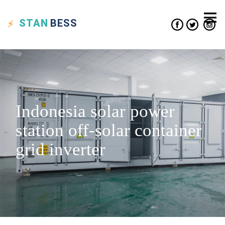
STAN
BESS
Indonesia solar power
station off-solar container
grid inverter